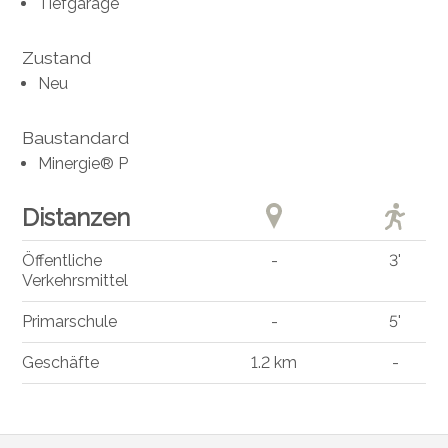
Tiefgarage
Zustand
Neu
Baustandard
Minergie® P
Distanzen
Öffentliche
-
3'
Verkehrsmittel
Primarschule
-
5'
Geschäfte
1.2 km
-